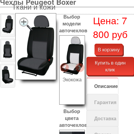
Чехлы Peugeot Boxer
Ткани и кожи
Выбор
Цена: 7
модели
авточехлов
800 руб
В корзину
Купить в один
клик
Экокожа
Описание
Гарантия
Выбор
цвета
Доставка
авточехлов