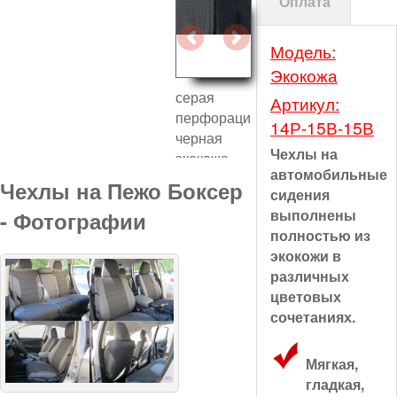
Оплата
Модель:
Экокожа
серая
Артикул:
перфорация
14Р-15В-15В
черная
Чехлы на
экокожа
автомобильные
отстрочка
Чехлы на Пежо Боксер
сидения
серая
выполнены
- Фотографии
полностью из
экокожи в
различных
цветовых
сочетаниях.
Мягкая,
гладкая,