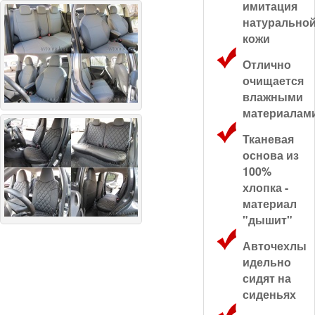
имитация
натурально
кожи
Отлично
очищается
влажными
материалам
Тканевая
основа из
100%
хлопка -
материал
"дышит"
Авточехлы
идельно
сидят на
сиденьях