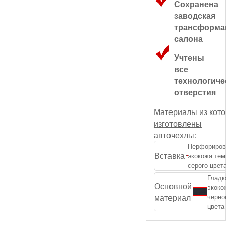
Сохранена
заводская
трансформа
салона
Учтены
все
технологиче
отверстия
Материалы из кот
изготовлены
авточехлы:
Перфориров
Вставка
экокожа тем
серого цвет
Гладк
Основной
экоко
материал
черно
цвета