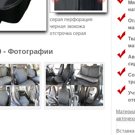
Мя
на
серая перфорация
От
черная экокожа
ма
отстрочка серая
Тк
ма
0 - Фотографии
Ав
си
Со
тр
Уч
от
Материа
авточех
Вставка