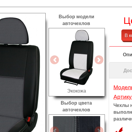
Выбор модели
Ц
авточехлов
В к
Опи
Дос
Модель
Экокожа
Артику
Выбор цвета
Чехлы 
авточехлов
выполн
различ