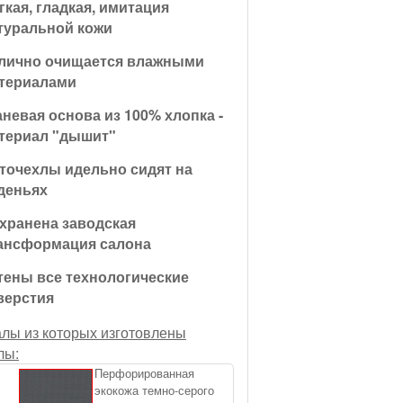
гкая, гладкая, имитация
туральной кожи
лично очищается влажными
териалами
аневая основа из 100% хлопка -
териал "дышит"
точехлы идельно сидят на
деньях
хранена заводская
ансформация салона
тены все технологические
верстия
лы из которых изготовлены
лы:
Перфорированная
экокожа темно-серого